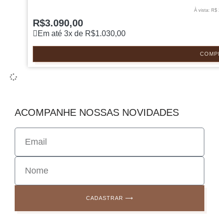
À vista: R$
R$
3.090,00
Em até 3x de
R$
1.030,00
COMP
ACOMPANHE NOSSAS NOVIDADES
CADASTRAR ⟶