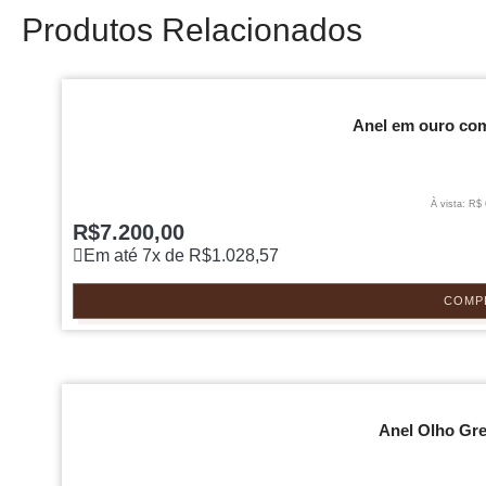
Produtos Relacionados
Anel em ouro com
À vista: R$
R$
7.200,00
Em até 7x de
R$
1.028,57
COMP
Anel Olho Gre