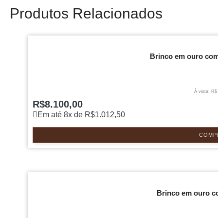
Produtos Relacionados
Brinco em ouro com 
À vista: R$
R$
8.100,00
Em até 8x de
R$
1.012,50
COMP
Brinco em ouro co